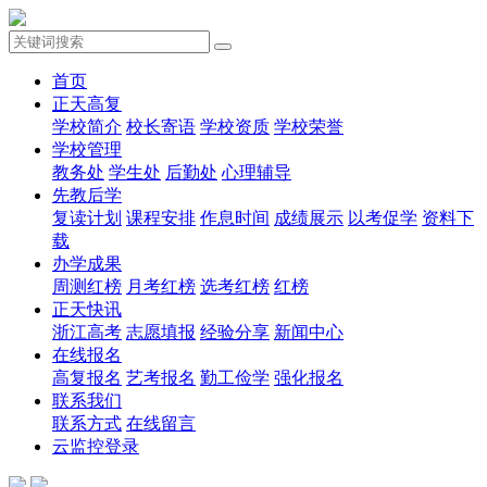
首页
正天高复
学校简介
校长寄语
学校资质
学校荣誉
学校管理
教务处
学生处
后勤处
心理辅导
先教后学
复读计划
课程安排
作息时间
成绩展示
以考促学
资料下
载
办学成果
周测红榜
月考红榜
选考红榜
红榜
正天快讯
浙江高考
志愿填报
经验分享
新闻中心
在线报名
高复报名
艺考报名
勤工俭学
强化报名
联系我们
联系方式
在线留言
云监控登录